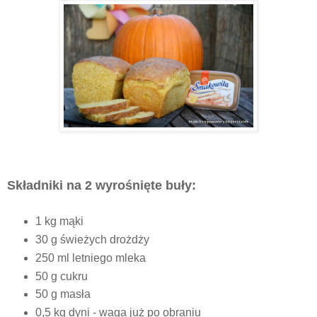
Składniki na 2 wyrośnięte buły:
1 kg mąki
30 g świeżych drożdży
250 ml letniego mleka
50 g cukru
50 g masła
0,5 kg dyni - waga już po obraniu